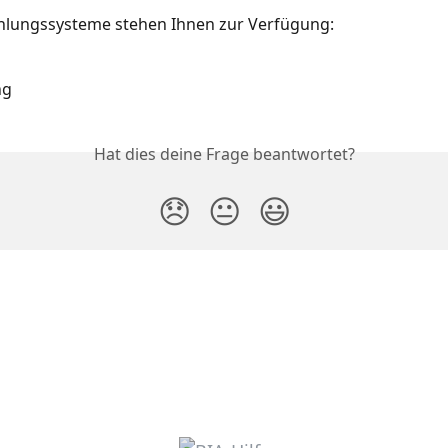
hlungssysteme stehen Ihnen zur Verfügung:
ng
Hat dies deine Frage beantwortet?
😞
😐
😃